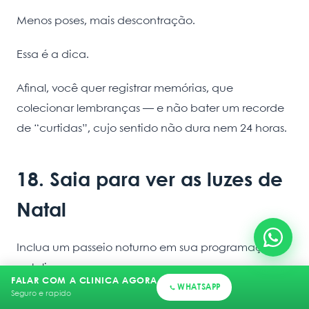
Menos poses, mais descontração.
Essa é a dica.
Afinal, você quer registrar memórias, que
colecionar lembranças — e não bater um recorde
de “curtidas”, cujo sentido não dura nem 24 horas.
18. Saia para ver as luzes de
Natal
Inclua um passeio noturno em sua programação
natalina.
FALAR COM A CLINICA AGORA
WHATSAPP
Seguro e rapido
As casas da vizinhança ou um ponto turístico da